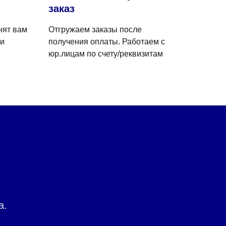
заказ
нят вам
Отгружаем заказы после
 и
получения оплаты. Работаем с
юр.лицам по счету/реквизитам
а.