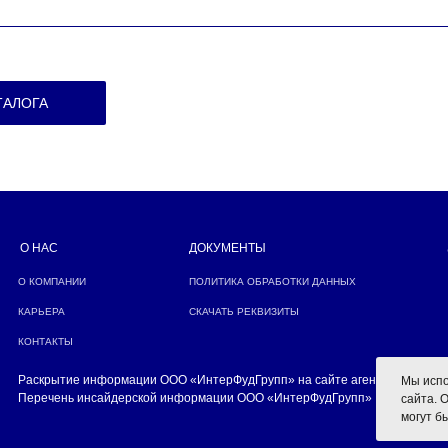
ТАЛОГА
О НАС
ДОКУМЕНТЫ
О КОМПАНИИ
ПОЛИТИКА ОБРАБОТКИ ДАННЫХ
КАРЬЕРА
СКАЧАТЬ РЕКВИЗИТЫ
КОНТАКТЫ
Раскрытие информации ООО «ИнтерФудГрупп» на сайте агентства Интер
Мы испо
Перечень инсайдерской информации ООО «ИнтерФудГрупп»
сайта. 
могут б