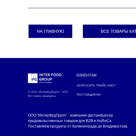
НА ГЛАВНУЮ
ВСЕ ТОВАРЫ КА
КЛИЕНТАМ
ЗАПРОСИТЬ ПРАЙС-ЛИСТ
© ООО "ИнтерФудГрупп", 2023
ПОСТАВЩИКАМ
Все права защищены
ООО "ИнтерФудГрупп" - компания-дистрибьютер
продовольственных товаров для B2B и HoReCa.
Поставляем продукты от Калининграда до Владивостока.