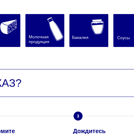
Молочная
Бакалея
Соусы
продукция
КАЗ?
3
мите
Дождитесь