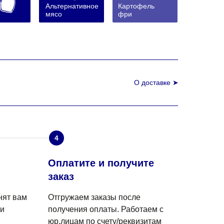
Альтернативное
Картофель
мясо
фри
О доставке ➤
4
Оплатите и получите
заказ
нят вам
Отгружаем заказы после
 и
получения оплаты. Работаем с
юр.лицам по счету/реквизитам