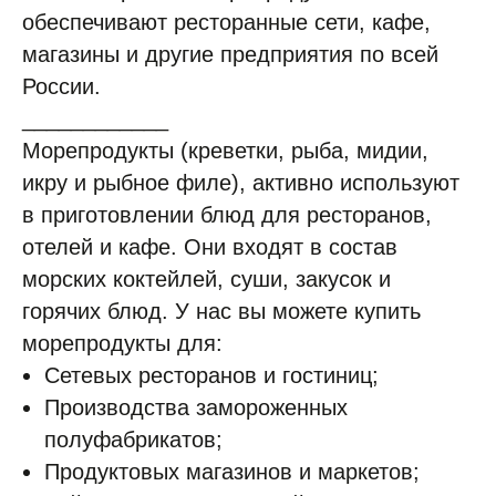
обеспечивают ресторанные сети, кафе,
магазины и другие предприятия по всей
России.
____________
Москва, 5-й Донской пр-д,19
8 (495) 141-07-77
пн-вск 8-20
Морепродукты (креветки, рыба, мидии,
икру и рыбное филе), активно используют
ПОСТАВЩИКАМ
Есть предложения?
ЗАПРОСИТЬ ПРАЙС-ЛИСТ
в приготовлении блюд для ресторанов,
НАПИШИТЕ НАМ
ПОЛИТИКА ОБРАБОТКИ ДАННЫХ
отелей и кафе. Они входят в состав
ООО "ИнтерФудГрупп" - компания-дистрибьютер
морских коктейлей, суши, закусок и
продовольственных товаров для B2B и HoReCa.
Поставляем продукты от Калининграда до Владивостока.
горячих блюд. У нас вы можете купить
Раскрытие информации ООО «ИнтерФудГрупп»
морепродукты для:
на сайте агентства Интерфакс.
Перечень инсайдерской информации ООО «ИнтерФудГрупп»
Сетевых ресторанов и гостиниц;
Производства замороженных
© ООО "ИнтерФудГрупп", 2023
продвижение сайта
Все права защищены
полуфабрикатов;
Продуктовых магазинов и маркетов;