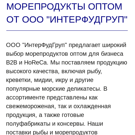
КАЖДЫЙ ДЕНЬ МЫ
ООО "ИнтерФудГруп" предлагает широкий
РАБОТАЕМ ДЛЯ ЛЮДЕЙ,
выбор морепродуктов оптом для бизнеса
ПОМОГ
|
B2B и HoReCa. Мы поставляем продукцию
высокого качества, включая рыбу,
креветки, мидии, икру и другие
популярные морские деликатесы. В
ассортименте представлены как
ВСЕ ТОВАРЫ КАТАЛОГА
Контакты ➤
свежемороженая, так и охлажденная
НАВЕРХ
продукция, а также готовые
полуфабрикаты и консервы. Наши
поставки рыбы и морепродуктов