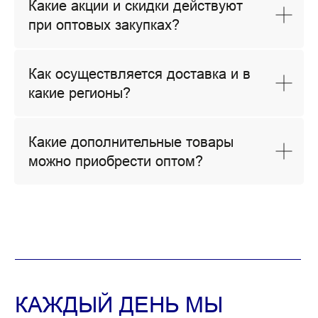
Какие акции и скидки действуют
Раскрытие информации ООО «ИнтерФудГрупп»
на сайте агентства Интерфакс.
при оптовых закупках?
Перечень инсайдерской информации ООО «ИнтерФудГрупп»
© ООО "ИнтерФудГрупп", 2023
Как осуществляется доставка и в
продвижение сайта
Все права защищены
какие регионы?
Какие дополнительные товары
можно приобрести оптом?