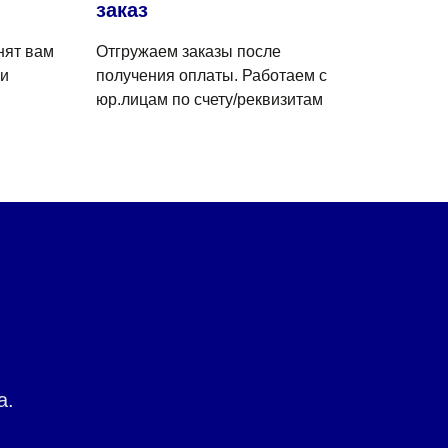
заказ
нят вам
Отгружаем заказы после
 и
получения оплаты. Работаем с
юр.лицам по счету/реквизитам
а.