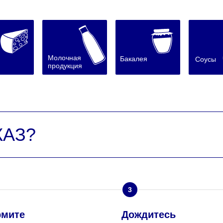
Молочная
Бакалея
Соусы
продукция
КАЗ?
3
мите
Дождитесь