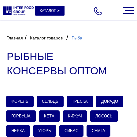
КАТАЛОГ ➤
/
/
Главная
Каталог товаров
Рыба
РЫБНЫЕ
КОНСЕРВЫ ОПТОМ
ФОРЕЛЬ
СЕЛЬДЬ
ТРЕСКА
ДОРАДО
ГОРБУША
КЕТА
КИЖУЧ
ЛОСОСЬ
НЕРКА
УГОРЬ
СИБАС
СЕМГА