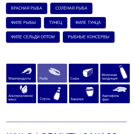
КРАСНАЯ РЫБА
СОЛЕНАЯ РЫБА
Молочная
Морепродукты
Рыба
Сыры
продукция
ФИЛЕ РЫБЫ
ТУНЕЦ
ФИЛЕ ТУНЦА
Альтернативное
Картофель
Соусы
Бакалея
мясо
фри
ФИЛЕ СЕЛЬДИ ОПТОМ
РЫБНЫЕ КОНСЕРВЫ
КАК ОФОРМИТЬ ЗАКАЗ?