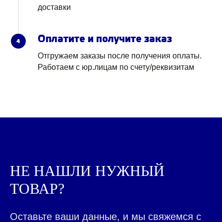
доставки
Оплатите и получите заказ
4
Отгружаем заказы после получения оплаты.
Работаем с юр.лицам по счету/реквизитам
НЕ НАШЛИ НУЖНЫЙ
ТОВАР?
КРУПНЫЙ ОПТ
ФРИКАДЕЛЕК
Оставьте ваши данные, и мы свяжемся с
ОТ INTERFOODGROUP