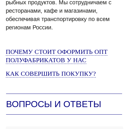
ПОМ
|
рыбных продуктов. Мы сотрудничаем с
ресторанами, кафе и магазинами,
обеспечивая транспортировку по всем
регионам России.
ВСЕ ТОВАРЫ КАТАЛОГА
Контакты ➤
НАВЕРХ
ПОЧЕМУ СТОИТ ОФОРМИТЬ ОПТ
ПОЛУФАБРИКАТОВ У НАС
КАК СОВЕРШИТЬ ПОКУПКУ?
Москва, 5-й Донской пр-д,19
8 (495) 141-07-77
пн-вск 8-20
ПОСТАВЩИКАМ
Есть предложения?
ЗАПРОСИТЬ ПРАЙС-ЛИСТ
НАПИШИТЕ НАМ