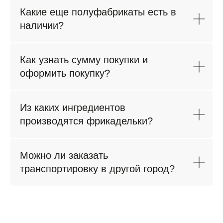
ПОЛИТИКА ОБРАБОТКИ ДАННЫХ
Какие еще полуфабрикаты есть в
ООО "ИнтерФудГрупп" - компания-дистрибьютер
наличии?
продовольственных товаров для B2B и HoReCa.
Поставляем продукты от Калининграда до Владивостока.
Раскрытие информации ООО «ИнтерФудГрупп»
на сайте агентства Интерфакс.
Как узнать сумму покупки и
Перечень инсайдерской информации ООО «ИнтерФудГрупп»
оформить покупку?
© ООО "ИнтерФудГрупп", 2023
продвижение сайта
Все права защищены
Из каких ингредиентов
производятся фрикадельки?
Можно ли заказать
транспортировку в другой город?