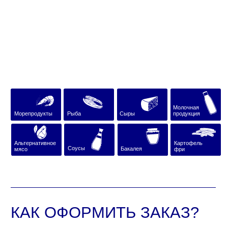
Молочная
Морепродукты
Рыба
Сыры
продукция
Альтернативное
Картофель
Соусы
Бакалея
мясо
фри
КАК ОФОРМИТЬ ЗАКАЗ?