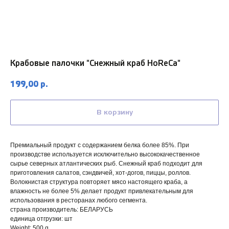
Крабовые палочки "Снежный краб HoReCa"
199,00
р.
В корзину
Премиальный продукт с содержанием белка более 85%. При
производстве используется исключительно высококачественное
КАК ОФОРМИТЬ ЗАКАЗ?
сырье северных атлантических рыб. Снежный краб подходит для
приготовления салатов, сэндвичей, хот-догов, пиццы, роллов.
Волокнистая структура повторяет мясо настоящего краба, а
влажность не более 5% делает продукт привлекательным для
использования в ресторанах любого сегмента.
страна производитель: БЕЛАРУСЬ
единица отгрузки: шт
Weight: 500 g