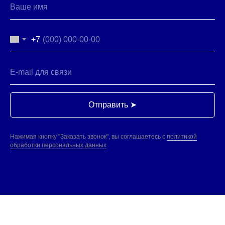
Москва, 5-й Донской пр-д,19
8 (495) 141-07-77
пн-вск 8-20
+7
ПОСТАВЩИКАМ
Есть предложения?
ЗАПРОСИТЬ ПРАЙС-ЛИСТ
НАПИШИТЕ НАМ
ПОЛИТИКА ОБРАБОТКИ ДАННЫХ
ООО "ИнтерФудГрупп" - компания-дистрибьютер
продовольственных товаров для B2B и HoReCa.
Поставляем продукты от Калининграда до Владивостока.
Отправить ➤
Раскрытие информации ООО «ИнтерФудГрупп»
на сайте агентства Интерфакс.
Перечень инсайдерской информации ООО «ИнтерФудГрупп»
Нажимая кнопку "Заказать звонок", вы соглашаетесь с
политикой
обработки персональных данных
© ООО "ИнтерФудГрупп", 2023
продвижение сайта
Все права защищены