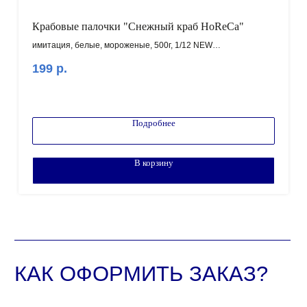
Крабовые палочки "Снежный краб HoReCa"
имитация, белые, мороженые, 500г, 1/12 NEW
199
р.
Внимание! Минимальный заказ от 100.000 рублей!
Подробнее
В корзину