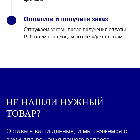
Оплатите и получите заказ
4
Отгружаем заказы после получения оплаты.
Работаем с юр.лицам по счету/реквизитам
КАЖДЫЙ ДЕНЬ МЫ
РАБОТАЕМ ДЛЯ ЛЮДЕЙ,
ПОМОГАЯ ДЕЛАТЬ ВАШ
БИЗНЕС ЛУЧШЕ
|
НЕ НАШЛИ НУЖНЫЙ
ТОВАР?
ВСЕ ТОВАРЫ КАТАЛОГА
Контакты ➤
НАВЕРХ
Оставьте ваши данные, и мы свяжемся с
вами для решения вашего вопроса.