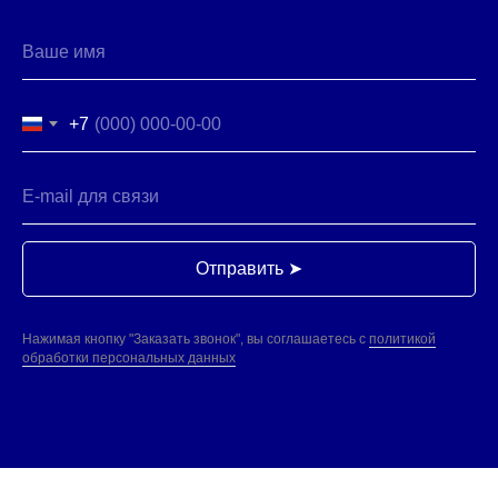
Москва, 5-й Донской пр-д,19
8 (495) 141-07-77
пн-вск 8-20
+7
ПОСТАВЩИКАМ
Есть предложения?
ЗАПРОСИТЬ ПРАЙС-ЛИСТ
НАПИШИТЕ НАМ
ПОЛИТИКА ОБРАБОТКИ ДАННЫХ
ООО "ИнтерФудГрупп" - компания-дистрибьютер
продовольственных товаров для B2B и HoReCa.
Поставляем продукты от Калининграда до Владивостока.
Отправить ➤
Раскрытие информации ООО «ИнтерФудГрупп»
на сайте агентства Интерфакс.
Перечень инсайдерской информации ООО «ИнтерФудГрупп»
Нажимая кнопку "Заказать звонок", вы соглашаетесь с
политикой
обработки персональных данных
© ООО "ИнтерФудГрупп", 2023
продвижение сайта
Все права защищены