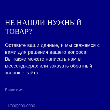
КАЖДЫЙ ДЕНЬ МЫ
РАБОТАЕМ ДЛЯ ЛЮДЕЙ,
ПО
|
НЕ НАШЛИ НУЖНЫЙ
ТОВАР?
Оставьте ваши данные, и мы свяжемся с
ВСЕ ТОВАРЫ КАТАЛОГА
Контакты ➤
вами для решения вашего вопроса.
НАВЕРХ
Вы также можете написать нам в
мессенджерах или заказать обратный
звонок с сайта.
Москва, 5-й Донской пр-д,19
8 (495) 141-07-77
пн-вск 8-20