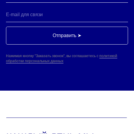
ПОСТАВЩИКАМ
Есть предложения?
ЗАПРОСИТЬ ПРАЙС-ЛИСТ
НАПИШИТЕ НАМ
ПОЛИТИКА ОБРАБОТКИ ДАННЫХ
ООО "ИнтерФудГрупп" - компания-дистрибьютер
Отправить ➤
продовольственных товаров для B2B и HoReCa.
Поставляем продукты от Калининграда до Владивостока.
Раскрытие информации ООО «ИнтерФудГрупп»
на сайте агентства Интерфакс.
Нажимая кнопку "Заказать звонок", вы соглашаетесь с
политикой
Перечень инсайдерской информации ООО «ИнтерФудГрупп»
обработки персональных данных
© ООО "ИнтерФудГрупп", 2023
продвижение сайта
Все права защищены