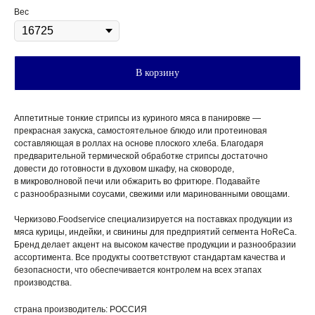
Вес
В корзину
Аппетитные тонкие стрипсы из куриного мяса в панировке —
КАК ОФОРМИТЬ ЗАКАЗ?
прекрасная закуска, самостоятельное блюдо или протеиновая
составляющая в роллах на основе плоского хлеба. Благодаря
предварительной термической обработке стрипсы достаточно
довести до готовности в духовом шкафу, на сковороде,
в микроволновой печи или обжарить во фритюре. Подавайте
с разнообразными соусами, свежими или маринованными овощами.
Черкизово.Foodservice специализируется на поставках продукции из
мяса курицы, индейки, и свинины для предприятий сегмента HoReCa.
Бренд делает акцент на высоком качестве продукции и разнообразии
ассортимента. Все продукты соответствуют стандартам качества и
безопасности, что обеспечивается контролем на всех этапах
производства.
страна производитель: РОССИЯ