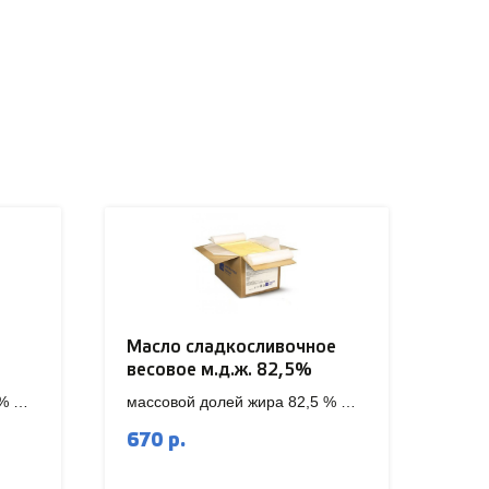
Масло сладкосливочное
весовое м.д.ж. 82,5%
 %
массовой долей жира 82,5 %
5кг / 20 кг
670
р.
аказ
Внимание! Минимальный заказ