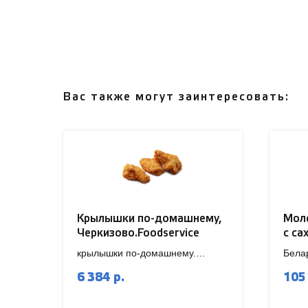
Вас также могут заинтересовать:
Крылышки по-домашнему,
Мол
Черкизово.Foodservice
с са
крылышки по-домашнему.
Бела
замороженные.
6 384
105
р.
короб (7 шт) 2 кг /упаковка
Вним
тип упаковки: пакет ПЕТ ПЕ
от 10