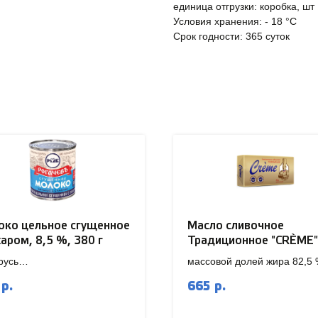
единица отгрузки: коробка, шт
Условия хранения: - 18 °C
Срок годности: 365 суток
око цельное сгущенное
Масло сливочное
харом, 8,5 %, 380 г
Традиционное "CRÈME"
русь
массовой долей жира 82,5
5кг / 20 кг
665
р.
р.
ание! Минимальный заказ
0.000 рублей!
Внимание! Минимальный з