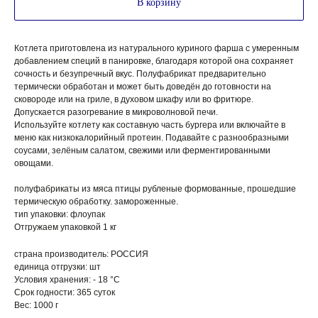
В корзину
Котлета приготовлена из натурального куриного фарша с умеренным
добавлением специй в панировке, благодаря которой она сохраняет
сочность и безупречный вкус. Полуфабрикат предварительно
термически обработан и может быть доведён до готовности на
сковороде или на гриле, в духовом шкафу или во фритюре.
Допускается разогревание в микроволновой печи.
Используйте котлету как составную часть бургера или включайте в
меню как низкокалорийный протеин. Подавайте с разнообразными
соусами, зелёным салатом, свежими или ферментированными
овощами.
полуфабрикаты из мяса птицы рубленые формованные, прошедшие
термическую обработку. замороженные.
тип упаковки: флоупак
Отгружаем упаковкой 1 кг
страна производитель: РОССИЯ
единица отгрузки: шт
Условия хранения: - 18 °C
Срок годности: 365 суток
Вес: 1000 г