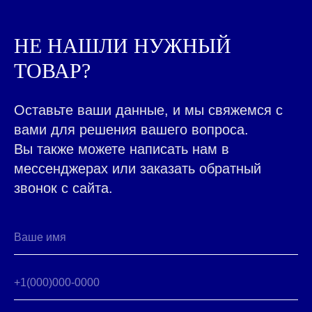
ВСЕ ТОВАРЫ КАТАЛОГА
Контакты ➤
НЕ НАШЛИ НУЖНЫЙ
НАВЕРХ
ТОВАР?
Оставьте ваши данные, и мы свяжемся с
вами для решения вашего вопроса.
Вы также можете написать нам в
мессенджерах или заказать обратный
Москва, 5-й Донской пр-д,19
звонок с сайта.
8 (495) 141-07-77
пн-вск 8-20
ПОСТАВЩИКАМ
Есть предложения?
ЗАПРОСИТЬ ПРАЙС-ЛИСТ
НАПИШИТЕ НАМ
ПОЛИТИКА ОБРАБОТКИ ДАННЫХ
ООО "ИнтерФудГрупп" - компания-дистрибьютер
продовольственных товаров для B2B и HoReCa.
Поставляем продукты от Калининграда до Владивостока.