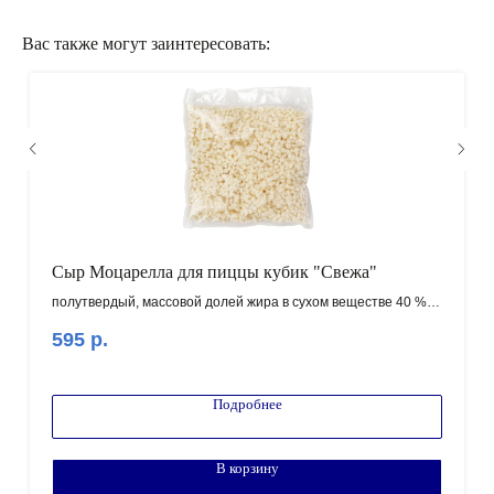
КАК ОФОРМИТЬ ЗАКАЗ?
Вас также могут заинтересовать:
Сыр Моцарелла для пиццы кубик "Свежа"
полутвердый, массовой долей жира в сухом веществе 40 %
нарезан кубиками
595
р.
1 коробка = 8кг
Внимание! Минимальный заказ от 100.000 рублей!
Подробнее
В корзину