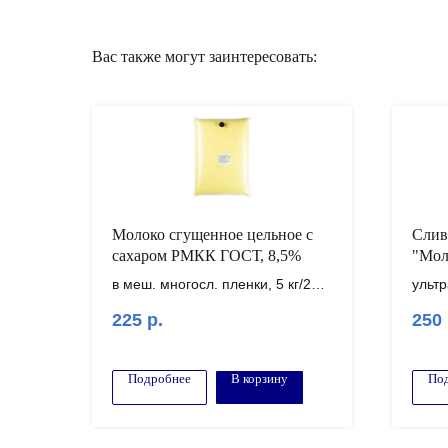
Вас также могут заинтересовать:
Молоко сгущенное цельное с
Слив
сахаром РМКК ГОСТ, 8,5%
"Мол
33%
в меш. многосл. пленки, 5 кг/20
ульт
кг
20%,
225
р.
250
Внимание! Минимальный заказ
Вним
от 100.000 рублей!
от 10
Подробнее
В корзину
По