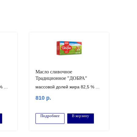
Масло сливочное
Традиционное "ДОБРА"
 %
массовой долей жира 82,5 %
5кг / 20 кг
810
р.
аказ
Внимание! Минимальный заказ
от 100.000 рублей!
Подробнее
В корзину