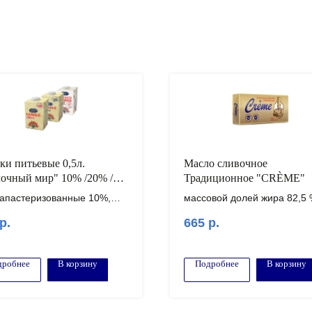
ки питьевые 0,5л.
Масло сливочное
очный мир" 10% /20% /
Традиционное "CRÈME"
рапастеризованные 10%,
массовой долей жира 82,5
 33%,
5кг / 20 кг
р.
665
р.
ание! Минимальный заказ
Внимание! Минимальный з
0.000 рублей!
от 100.000 рублей!
дробнее
В корзину
Подробнее
В корзину