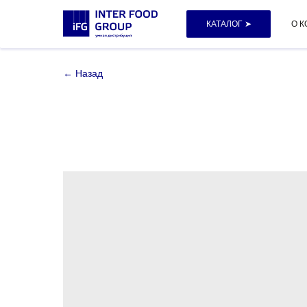
КАТАЛОГ ➤
О 
← Назад