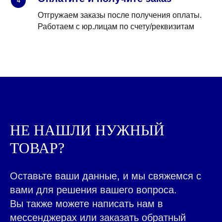
4
Отгружаем заказы после получения оплаты.
Работаем с юр.лицам по счету/реквизитам
КАЖДЫЙ ДЕНЬ МЫ
РАБОТАЕМ ДЛЯ ЛЮДЕЙ,
ПОМОГАЯ ДЕЛАТЬ ВАШ
БИЗНЕС ЛУЧШЕ
|
НЕ НАШЛИ НУЖНЫЙ
ТОВАР?
ВСЕ ТОВАРЫ КАТАЛОГА
Контакты ➤
НАВЕРХ
Оставьте ваши данные, и мы свяжемся с
вами для решения вашего вопроса.
Вы также можете написать нам в
мессенджерах или заказать обратный