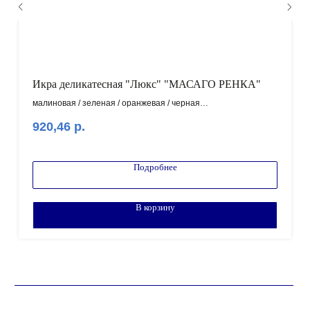
Икра деликатесная "Люкс" "МАСАГО РЕНКА"
малиновая / зеленая / оранжевая / черная
п/у, 500г, 1/6, NEW
920,46
р.
Внимание! Минимальный заказ от 100.000 рублей!
Подробнее
В корзину