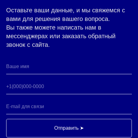
Оставьте ваши данные, и мы свяжемся с
вами для решения вашего вопроса.
Вы также можете написать нам в
мессенджерах или заказать обратный
звонок с сайта.
Москва, 5-й Донской пр-д,19
8 (495) 141-07-77
пн-вск 8-20
ПОСТАВЩИКАМ
Есть предложения?
ЗАПРОСИТЬ ПРАЙС-ЛИСТ
НАПИШИТЕ НАМ
ПОЛИТИКА ОБРАБОТКИ ДАННЫХ
ООО "ИнтерФудГрупп" - компания-дистрибьютер
продовольственных товаров для B2B и HoReCa.
Поставляем продукты от Калининграда до Владивостока.
Раскрытие информации ООО «ИнтерФудГрупп»
на сайте агентства Интерфакс.
Перечень инсайдерской информации ООО «ИнтерФудГрупп»
Отправить ➤