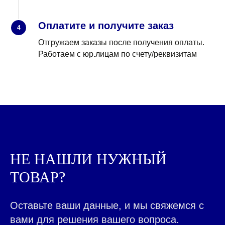
Оплатите и получите заказ
4
Отгружаем заказы после получения оплаты.
Работаем с юр.лицам по счету/реквизитам
КАЖДЫЙ ДЕНЬ МЫ
РАБОТАЕМ ДЛЯ ЛЮДЕЙ,
ПОМОГАЯ ДЕЛАТЬ ВАШ
БИЗНЕС ЛУЧШЕ
|
НЕ НАШЛИ НУЖНЫЙ
ТОВАР?
ВСЕ ТОВАРЫ КАТАЛОГА
Контакты ➤
НАВЕРХ
Оставьте ваши данные, и мы свяжемся с
вами для решения вашего вопроса.