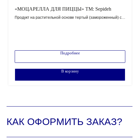
«МОЦАРЕЛЛА ДЛЯ ПИЦЦЫ» ТМ: Sepideh
Продукт на растительной основе тертый (замороженный) с
змж
Массовая доля жира в сухом веществе 20% +-1%.
!!!НОВИНКА!!!
2 кг/упаковка
Внимание! Минимальный заказ от 100.000 рублей!
Подробнее
Цена по запросу
В корзину