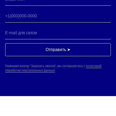
Москва, 5-й Донской пр-д,19
8 (495) 141-07-77
пн-вск 8-20
ПОСТАВЩИКАМ
Есть предложения?
ЗАПРОСИТЬ ПРАЙС-ЛИСТ
НАПИШИТЕ НАМ
ПОЛИТИКА ОБРАБОТКИ ДАННЫХ
ООО "ИнтерФудГрупп" - компания-дистрибьютер
продовольственных товаров для B2B и HoReCa.
Поставляем продукты от Калининграда до Владивостока.
Отправить ➤
Раскрытие информации ООО «ИнтерФудГрупп»
на сайте агентства Интерфакс.
Перечень инсайдерской информации ООО «ИнтерФудГрупп»
Нажимая кнопку "Заказать звонок", вы соглашаетесь с
политикой
обработки персональных данных
© ООО "ИнтерФудГрупп", 2023
продвижение сайта
Все права защищены